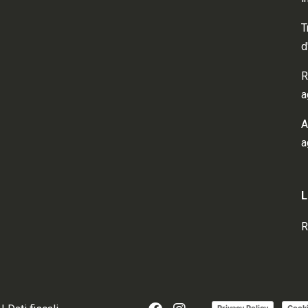
T
d
R
a
A
a
L
R