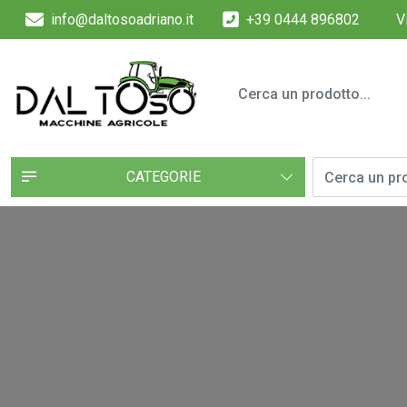
info@daltosoadriano.it
+39 0444 896802
V
CATEGORIE
style="background-image:
url(https://www.daltosoadriano.it/uploads/headers/header-
prodotti.jpg);" >