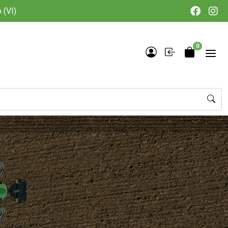
 (VI)
0