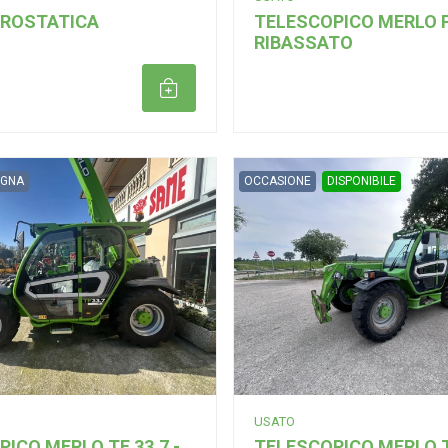
IDROSTATICA
TELESCOPICO MERLO P 
RIBASSATO
Aggiungi al carrello
EGNA
OCCASIONE
DISPONIBILE
USATO
ICO MERLO TF 33.7 -
TELESCOPICO MERLO T