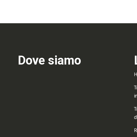
Dove siamo
T
i
T
d
R