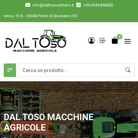
info@daltosoadriano.it
+39 0444 896802
Berica, 19 A - 36048 Ponte di Mossano (VI)
0
DAL TOSO MACCHINE
AGRICOLE