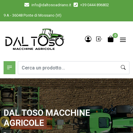
info@daltosoadriano.it
+39 0444 896802
6048 Ponte di Mossano (VI)
0
DAL TOSO MACCHINE
AGRICOLE